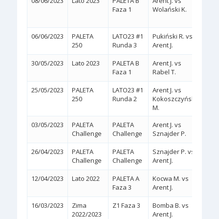
08/06/2023
Lato 2023
PALETA B
Arent J. vs
2:1
Faza 1
Wolański K.
(1/6,
06/06/2023
PALETA
LATO23 #1
Pukiński R. vs
2:0
(
250
Runda 3
Arent J.
30/05/2023
Lato 2023
PALETA B
Arent J. vs
2:0
(
Faza 1
Rabel T.
25/05/2023
PALETA
LATO23 #1
Arent J. vs
2:0
(
250
Runda 2
Kokoszczyński
M.
03/05/2023
PALETA
PALETA
Arent J. vs
2:0
(
Challenge
Challenge
Sznajder P.
26/04/2023
PALETA
PALETA
Sznajder P. vs
2:0
(
Challenge
Challenge
Arent J.
12/04/2023
Lato 2022
PALETA A
Kocwa M. vs
2:0
(
Faza 3
Arent J.
16/03/2023
Zima
Z1 Faza 3
Bomba B. vs
2:0
(
2022/2023
Arent J.