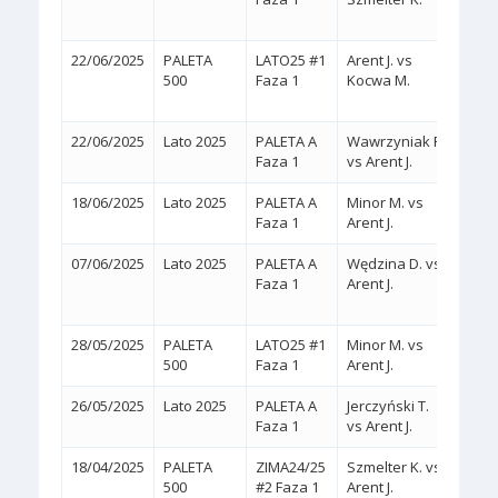
22/06/2025
PALETA
LATO25 #1
Arent J. vs
2:0
500
Faza 1
Kocwa M.
(WA
22/06/2025
Lato 2025
PALETA A
Wawrzyniak R.
2:0
(
Faza 1
vs Arent J.
18/06/2025
Lato 2025
PALETA A
Minor M. vs
2:0
(
Faza 1
Arent J.
07/06/2025
Lato 2025
PALETA A
Wędzina D. vs
2:1
Faza 1
Arent J.
(4/6,
28/05/2025
PALETA
LATO25 #1
Minor M. vs
2:0
(
500
Faza 1
Arent J.
26/05/2025
Lato 2025
PALETA A
Jerczyński T.
2:0
(
Faza 1
vs Arent J.
18/04/2025
PALETA
ZIMA24/25
Szmelter K. vs
2:0
(
500
#2 Faza 1
Arent J.