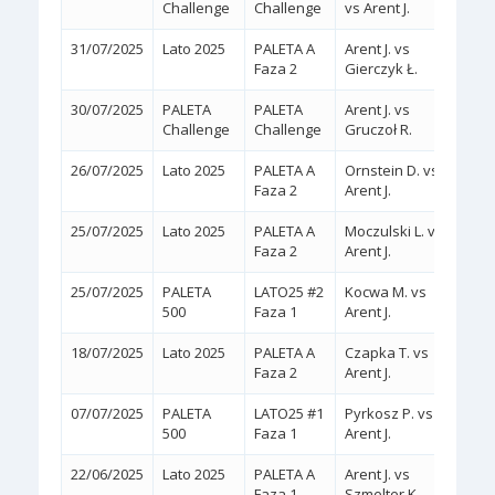
Challenge
Challenge
vs Arent J.
31/07/2025
Lato 2025
PALETA A
Arent J. vs
2:0
(
Faza 2
Gierczyk Ł.
30/07/2025
PALETA
PALETA
Arent J. vs
2:0
(
Challenge
Challenge
Gruczoł R.
26/07/2025
Lato 2025
PALETA A
Ornstein D. vs
2:0
(
Faza 2
Arent J.
25/07/2025
Lato 2025
PALETA A
Moczulski L. vs
2:0
(
Faza 2
Arent J.
25/07/2025
PALETA
LATO25 #2
Kocwa M. vs
2:0
(
500
Faza 1
Arent J.
18/07/2025
Lato 2025
PALETA A
Czapka T. vs
2:0
(
Faza 2
Arent J.
07/07/2025
PALETA
LATO25 #1
Pyrkosz P. vs
2:0
(
500
Faza 1
Arent J.
22/06/2025
Lato 2025
PALETA A
Arent J. vs
2:1
Faza 1
Szmelter K.
(5/7,