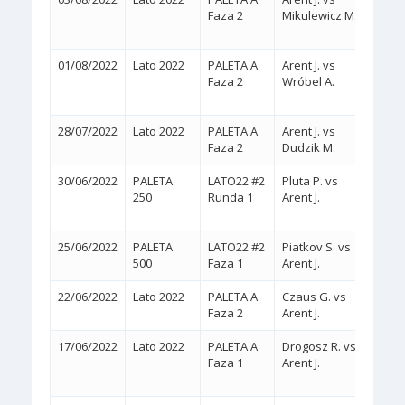
Faza 2
Mikulewicz M.
(WA
01/08/2022
Lato 2022
PALETA A
Arent J. vs
2:1
Faza 2
Wróbel A.
(3/6,
28/07/2022
Lato 2022
PALETA A
Arent J. vs
2:0
(
Faza 2
Dudzik M.
30/06/2022
PALETA
LATO22 #2
Pluta P. vs
2:1
250
Runda 1
Arent J.
(3/6,
25/06/2022
PALETA
LATO22 #2
Piatkov S. vs
2:0
(
500
Faza 1
Arent J.
22/06/2022
Lato 2022
PALETA A
Czaus G. vs
2:0
(
Faza 2
Arent J.
17/06/2022
Lato 2022
PALETA A
Drogosz R. vs
2:0
Faza 1
Arent J.
(WA