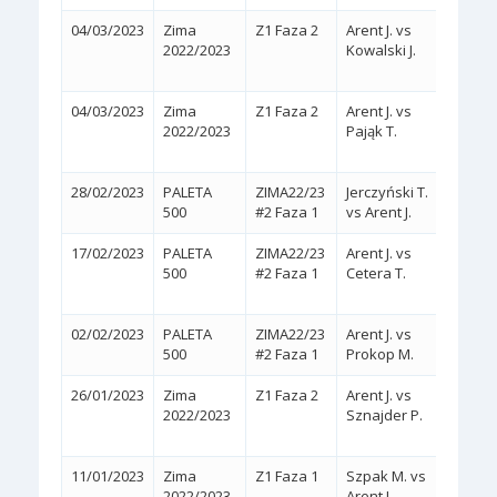
04/03/2023
Zima
Z1 Faza 2
Arent J. vs
2:0
2022/2023
Kowalski J.
(WA
04/03/2023
Zima
Z1 Faza 2
Arent J. vs
2:1
2022/2023
Pająk T.
(2/6,
28/02/2023
PALETA
ZIMA22/23
Jerczyński T.
2:0
(
500
#2 Faza 1
vs Arent J.
17/02/2023
PALETA
ZIMA22/23
Arent J. vs
2:1
500
#2 Faza 1
Cetera T.
(7/5,
02/02/2023
PALETA
ZIMA22/23
Arent J. vs
2:0
(
500
#2 Faza 1
Prokop M.
26/01/2023
Zima
Z1 Faza 2
Arent J. vs
2:1
2022/2023
Sznajder P.
(4/6,
11/01/2023
Zima
Z1 Faza 1
Szpak M. vs
2:0
(
2022/2023
Arent J.