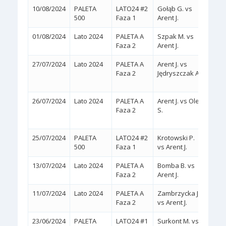
10/08/2024
PALETA
LATO24 #2
Gołąb G. vs
2:0
(
500
Faza 1
Arent J.
01/08/2024
Lato 2024
PALETA A
Szpak M. vs
2:0
(
Faza 2
Arent J.
27/07/2024
Lato 2024
PALETA A
Arent J. vs
2:1
Faza 2
Jędryszczak A.
(4/6,
26/07/2024
Lato 2024
PALETA A
Arent J. vs Oleś
2:0
Faza 2
S.
(WA
25/07/2024
PALETA
LATO24 #2
Krotowski P.
2:0
(
500
Faza 1
vs Arent J.
13/07/2024
Lato 2024
PALETA A
Bomba B. vs
2:0
(
Faza 2
Arent J.
11/07/2024
Lato 2024
PALETA A
Zambrzycka J.
2:0
(
Faza 2
vs Arent J.
23/06/2024
PALETA
LATO24 #1
Surkont M. vs
2:0
(