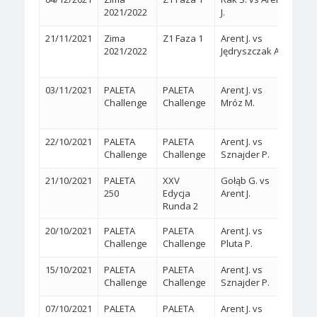
2021/2022
J.
21/11/2021
Zima
Z1 Faza 1
Arent J. vs
2:1
2021/2022
Jędryszczak A.
(6/4,
03/11/2021
PALETA
PALETA
Arent J. vs
2:1
Challenge
Challenge
Mróz M.
(1/6,
22/10/2021
PALETA
PALETA
Arent J. vs
2:0
(
Challenge
Challenge
Sznajder P.
21/10/2021
PALETA
XXV
Gołąb G. vs
2:0
(
250
Edycja
Arent J.
Runda 2
20/10/2021
PALETA
PALETA
Arent J. vs
2:0
(
Challenge
Challenge
Pluta P.
15/10/2021
PALETA
PALETA
Arent J. vs
2:0
(
Challenge
Challenge
Sznajder P.
07/10/2021
PALETA
PALETA
Arent J. vs
2:0
(