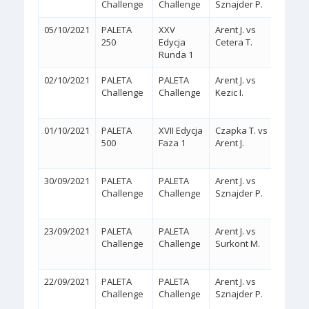
Challenge
Challenge
Sznajder P.
05/10/2021
PALETA
XXV
Arent J. vs
2:1
250
Edycja
Cetera T.
(6/1,
Runda 1
02/10/2021
PALETA
PALETA
Arent J. vs
2:1
Challenge
Challenge
Kezic I.
(6/3,
01/10/2021
PALETA
XVII Edycja
Czapka T. vs
2:1
500
Faza 1
Arent J.
(6/3,
30/09/2021
PALETA
PALETA
Arent J. vs
2:1
Challenge
Challenge
Sznajder P.
(6/4,
23/09/2021
PALETA
PALETA
Arent J. vs
2:1
Challenge
Challenge
Surkont M.
(6/1,
22/09/2021
PALETA
PALETA
Arent J. vs
2:1
Challenge
Challenge
Sznajder P.
(6/2,