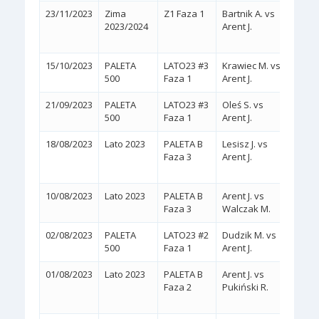
23/11/2023
Zima
Z1 Faza 1
Bartnik A. vs
2:0
2023/2024
Arent J.
(WA
15/10/2023
PALETA
LATO23 #3
Krawiec M. vs
2:0
(
500
Faza 1
Arent J.
21/09/2023
PALETA
LATO23 #3
Oleś S. vs
2:0
(
500
Faza 1
Arent J.
18/08/2023
Lato 2023
PALETA B
Lesisz J. vs
2:1
Faza 3
Arent J.
(7/6,
10/08/2023
Lato 2023
PALETA B
Arent J. vs
2:0
(
Faza 3
Walczak M.
02/08/2023
PALETA
LATO23 #2
Dudzik M. vs
2:0
(
500
Faza 1
Arent J.
01/08/2023
Lato 2023
PALETA B
Arent J. vs
2:1
Faza 2
Pukiński R.
(3/6,