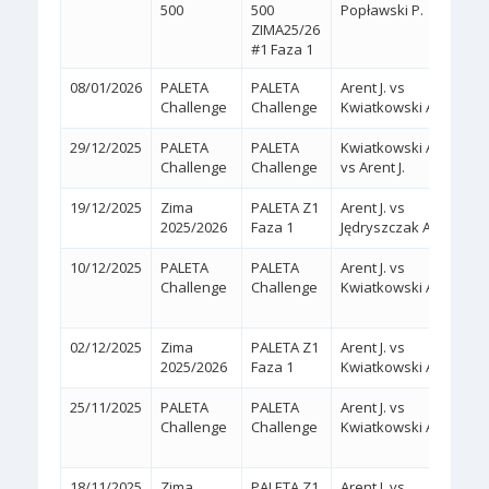
500
500
Popławski P.
(7/5,
ZIMA25/26
#1 Faza 1
08/01/2026
PALETA
PALETA
Arent J. vs
2:0
(
Challenge
Challenge
Kwiatkowski A.
29/12/2025
PALETA
PALETA
Kwiatkowski A.
2:0
(
Challenge
Challenge
vs Arent J.
19/12/2025
Zima
PALETA Z1
Arent J. vs
2:0
(
2025/2026
Faza 1
Jędryszczak A.
10/12/2025
PALETA
PALETA
Arent J. vs
2:1
Challenge
Challenge
Kwiatkowski A.
(6/4,
02/12/2025
Zima
PALETA Z1
Arent J. vs
2:0
(
2025/2026
Faza 1
Kwiatkowski A.
25/11/2025
PALETA
PALETA
Arent J. vs
2:1
Challenge
Challenge
Kwiatkowski A.
(3/6,
18/11/2025
Zima
PALETA Z1
Arent J. vs
2:0
(