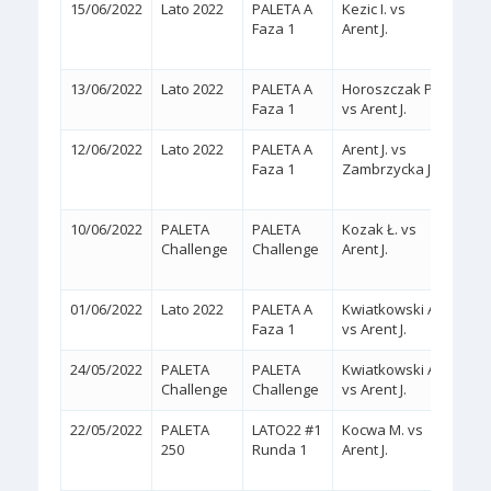
15/06/2022
Lato 2022
PALETA A
Kezic I. vs
2:1
Faza 1
Arent J.
(6/4,
13/06/2022
Lato 2022
PALETA A
Horoszczak P.
2:0
(
Faza 1
vs Arent J.
12/06/2022
Lato 2022
PALETA A
Arent J. vs
2:0
Faza 1
Zambrzycka J.
(WA
10/06/2022
PALETA
PALETA
Kozak Ł. vs
2:1
Challenge
Challenge
Arent J.
(6/2,
01/06/2022
Lato 2022
PALETA A
Kwiatkowski A.
2:0
(
Faza 1
vs Arent J.
24/05/2022
PALETA
PALETA
Kwiatkowski A.
2:0
(
Challenge
Challenge
vs Arent J.
22/05/2022
PALETA
LATO22 #1
Kocwa M. vs
2:0
250
Runda 1
Arent J.
(WA