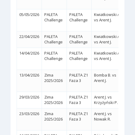
05/05/2026
PALETA
PALETA
Kwiatkowski A.
2:1
Challenge
Challenge
vs Arent J.
(4/6,
22/04/2026
PALETA
PALETA
Kwiatkowski A.
2:0
(
Challenge
Challenge
vs Arent J.
14/04/2026
PALETA
PALETA
Kwiatkowski A.
2:1
Challenge
Challenge
vs Arent J.
(6/4,
13/04/2026
Zima
PALETA Z1
Bomba B. vs
2:1
2025/2026
Faza 3
Arent J.
(1/6,
29/03/2026
Zima
PALETA Z1
Arent J. vs
2:0
(
2025/2026
Faza 3
Krzyżyński P.
23/03/2026
Zima
PALETA Z1
Arent J. vs
2:1
2025/2026
Faza 3
Nowak R.
(6/2,