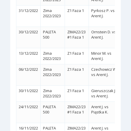
31/12/2022
Zima
Z1 Faza 1
Pyrkosz P. vs
2:0
2022/2023
Arent J.
(WA
30/12/2022
PALETA
ZIMA22/23
Ornstein D. vs
2:0
500
#1 Faza 1
Arent J.
(WA
13/12/2022
Zima
Z1 Faza 1
Minor M. vs
2:0
(
2022/2023
Arent J.
06/12/2022
Zima
Z1 Faza 1
Czechowicz W.
2:1
2022/2023
vs Arent J.
(6/3,
30/11/2022
Zima
Z1 Faza 1
Gieruszczak J.
2:0
(
2022/2023
vs Arent J.
24/11/2022
PALETA
ZIMA22/23
Arent J. vs
2:1
500
#1 Faza 1
Piąstka K.
(4/6,
16/11/2022
PALETA
ZIMA22/23
Arent J. vs
2:1