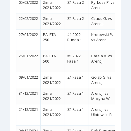
05/03/2022
Zima
Z1 Faza 2
Pyrkosz P. vs
2:0
(
2021/2022
Arent J.
22/02/2022
Zima
Z1 Faza 2
Czaus G. vs
2:0
(
2021/2022
Arent J.
27/01/2022
PALETA
#1 2022
Krotowski P.
2:0
250
Runda 1
vs Arent J.
(WA
25/01/2022
PALETA
#1 2022
Bareja A. vs
2:0
500
Faza 1
Arent J.
(WA
09/01/2022
Zima
Z1 Faza 1
Gołąb G. vs
2:0
(
2021/2022
Arent J.
31/12/2021
Zima
Z1 Faza 1
Arent J. vs
2:0
(
2021/2022
Macyna W.
21/12/2021
Zima
Z1 Faza 1
Arent J. vs
2:1
2021/2022
Ulatowski B.
(6/4,
04/12/2021
Zima
Z1 Faza 1
Rak S. vs Arent
2:0
(