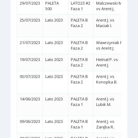
29/07/2023
PALETA
LATO23 #2
Malczewski M.
2:0
(
500
Faza 1
vs Arent J.
25/07/2023
Lato 2023
PALETA B
Arent J. vs
2:1
Faza 2
Maciak I.
(2/6,
21/07/2023
Lato 2023
PALETA B
Wawrzyniak R.
2:0
(
Faza 2
vs Arent J.
19/07/2023
Lato 2023
PALETA B
Hetnał P. vs
2:0
(
Faza 2
Arent J.
05/07/2023
Lato 2023
PALETA B
Arent J. vs
2:1
Faza 2
Konopka B.
(6/3,
14/06/2023
Lato 2023
PALETA B
Arent J. vs
2:0
Faza 1
Lubik M.
(WA
09/06/2023
Lato 2023
PALETA B
Arent J. vs
2:0
(
Faza 1
Zaręba R.