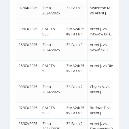
02/04/2025
Zima
Z1 Faza 3
Swienton M.
2:1
2024/2025
vs Arent J.
(6/4,
30/03/2025
PALETA
ZIMA24/25
Arent J. vs
2:0
(
500
#2 Faza 1
Pawłowski Ł.
26/03/2025
Zima
Z1 Faza 3
Arent J. vs
2:1
2024/2025
Sawiński T.
(3/6,
26/03/2025
PALETA
ZIMA24/25
Arent J. vs Bień
2:0
500
#2 Faza 1
T.
(WA
09/03/2025
Zima
Z1 Faza 2
Chytła A. vs
2:1
2024/2025
Arent J.
(6/4,
07/03/2025
PALETA
ZIMA24/25
Bodnar T. vs
2:0
(
500
#2 Faza 1
Arent J.
28/02/2025
Zima
Z1 Faza 2
Arent J. vs
2:0
2024/2025
Szpotowicz R.
(WA