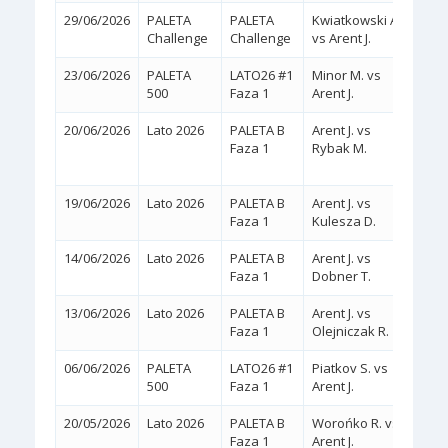
29/06/2026
PALETA
PALETA
Kwiatkowski A.
2:0
(
Challenge
Challenge
vs Arent J.
23/06/2026
PALETA
LATO26 #1
Minor M. vs
2:0
(
500
Faza 1
Arent J.
20/06/2026
Lato 2026
PALETA B
Arent J. vs
2:0
Faza 1
Rybak M.
(WA
19/06/2026
Lato 2026
PALETA B
Arent J. vs
2:0
(
Faza 1
Kulesza D.
14/06/2026
Lato 2026
PALETA B
Arent J. vs
2:0
(
Faza 1
Dobner T.
13/06/2026
Lato 2026
PALETA B
Arent J. vs
2:0
(
Faza 1
Olejniczak R.
06/06/2026
PALETA
LATO26 #1
Piatkov S. vs
2:0
(
500
Faza 1
Arent J.
20/05/2026
Lato 2026
PALETA B
Worońko R. vs
2:1
Faza 1
Arent J.
(6/3,