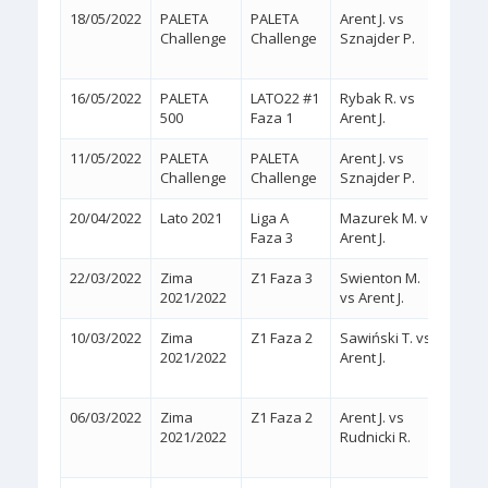
18/05/2022
PALETA
PALETA
Arent J. vs
2:1
Challenge
Challenge
Sznajder P.
(6/4,
16/05/2022
PALETA
LATO22 #1
Rybak R. vs
2:0
(
500
Faza 1
Arent J.
11/05/2022
PALETA
PALETA
Arent J. vs
2:0
(
Challenge
Challenge
Sznajder P.
20/04/2022
Lato 2021
Liga A
Mazurek M. vs
2:0
(
Faza 3
Arent J.
22/03/2022
Zima
Z1 Faza 3
Swienton M.
2:0
(
2021/2022
vs Arent J.
10/03/2022
Zima
Z1 Faza 2
Sawiński T. vs
2:0
2021/2022
Arent J.
(WA
06/03/2022
Zima
Z1 Faza 2
Arent J. vs
2:1
2021/2022
Rudnicki R.
(7/6,