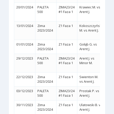
20/01/2024
PALETA
ZIMA23/24
Krawiec M. vs
2:1
500
#1 Faza 1
Arent J.
(6/2,
13/01/2024
Zima
Z1 Faza 1
Kokoszczyński
2:1
2023/2024
M. vs Arent J.
(6/4,
01/01/2024
Zima
Z1 Faza 1
Gołąb G. vs
2:0
(
2023/2024
Arent J.
29/12/2023
PALETA
ZIMA23/24
Arent J. vs
2:0
500
#1 Faza 1
Minor M.
(WA
22/12/2023
Zima
Z1 Faza 1
Swienton M.
2:0
(
2023/2024
vs Arent J.
03/12/2023
PALETA
ZIMA23/24
Prostak P. vs
2:0
(
500
#1 Faza 1
Arent J.
30/11/2023
Zima
Z1 Faza 1
Ulatowski B. vs
2:0
(
2023/2024
Arent J.