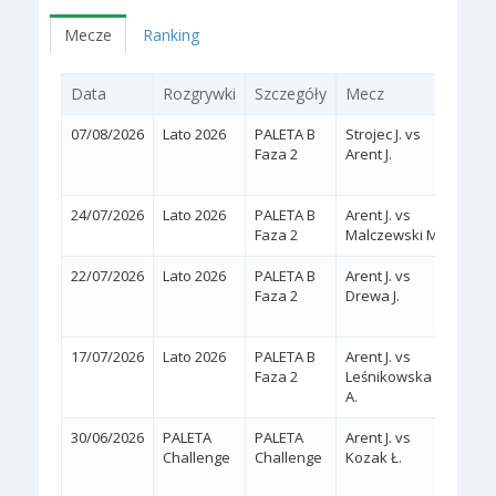
Mecze
Ranking
Data
Rozgrywki
Szczegóły
Mecz
Wyn
07/08/2026
Lato 2026
PALETA B
Strojec J. vs
2:1
Faza 2
Arent J.
(4/6,
24/07/2026
Lato 2026
PALETA B
Arent J. vs
2:0
(
Faza 2
Malczewski M.
22/07/2026
Lato 2026
PALETA B
Arent J. vs
2:1
Faza 2
Drewa J.
(5/7,
17/07/2026
Lato 2026
PALETA B
Arent J. vs
2:1
Faza 2
Leśnikowska
(2/6,
A.
30/06/2026
PALETA
PALETA
Arent J. vs
2:1
Challenge
Challenge
Kozak Ł.
(1/6,