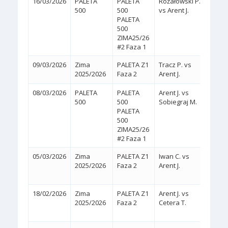
16/03/2026
PALETA
PALETA
Różałowski P.
2:0
(
500
500
vs Arent J.
PALETA
500
ZIMA25/26
#2 Faza 1
09/03/2026
Zima
PALETA Z1
Tracz P. vs
2:0
(
2025/2026
Faza 2
Arent J.
08/03/2026
PALETA
PALETA
Arent J. vs
2:0
(
500
500
Sobiegraj M.
PALETA
500
ZIMA25/26
#2 Faza 1
05/03/2026
Zima
PALETA Z1
Iwan C. vs
2:1
2025/2026
Faza 2
Arent J.
(2/6,
18/02/2026
Zima
PALETA Z1
Arent J. vs
2:1
2025/2026
Faza 2
Cetera T.
(5/7,