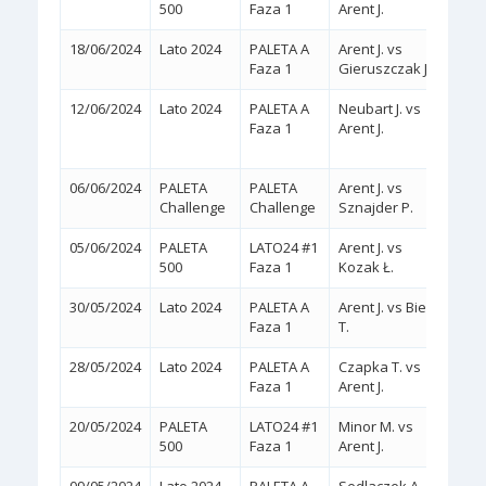
500
Faza 1
Arent J.
18/06/2024
Lato 2024
PALETA A
Arent J. vs
2:0
(
Faza 1
Gieruszczak J.
12/06/2024
Lato 2024
PALETA A
Neubart J. vs
2:1
Faza 1
Arent J.
(7/6,
06/06/2024
PALETA
PALETA
Arent J. vs
2:0
(
Challenge
Challenge
Sznajder P.
05/06/2024
PALETA
LATO24 #1
Arent J. vs
2:0
(
500
Faza 1
Kozak Ł.
30/05/2024
Lato 2024
PALETA A
Arent J. vs Bień
2:0
(
Faza 1
T.
28/05/2024
Lato 2024
PALETA A
Czapka T. vs
2:0
(
Faza 1
Arent J.
20/05/2024
PALETA
LATO24 #1
Minor M. vs
2:0
(
500
Faza 1
Arent J.