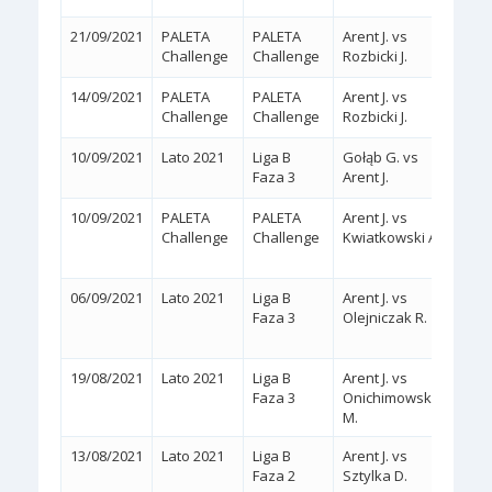
21/09/2021
PALETA
PALETA
Arent J. vs
2:0
(
Challenge
Challenge
Rozbicki J.
14/09/2021
PALETA
PALETA
Arent J. vs
2:0
(
Challenge
Challenge
Rozbicki J.
10/09/2021
Lato 2021
Liga B
Gołąb G. vs
2:0
(
Faza 3
Arent J.
10/09/2021
PALETA
PALETA
Arent J. vs
2:1
Challenge
Challenge
Kwiatkowski A.
(4/6,
06/09/2021
Lato 2021
Liga B
Arent J. vs
2:1
Faza 3
Olejniczak R.
(6/2,
19/08/2021
Lato 2021
Liga B
Arent J. vs
2:0
(
Faza 3
Onichimowski
M.
13/08/2021
Lato 2021
Liga B
Arent J. vs
2:0
Faza 2
Sztylka D.
(WA