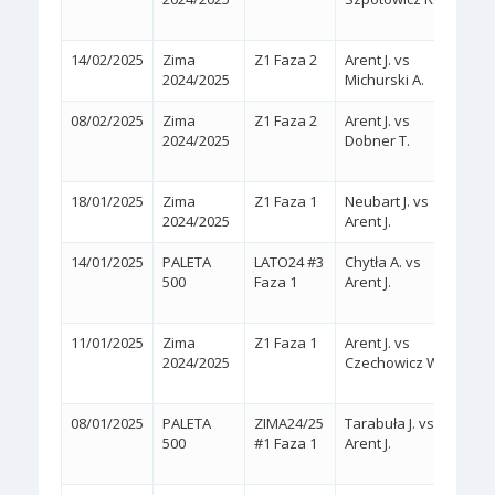
14/02/2025
Zima
Z1 Faza 2
Arent J. vs
2:0
(
2024/2025
Michurski A.
08/02/2025
Zima
Z1 Faza 2
Arent J. vs
2:1
2024/2025
Dobner T.
(4/6,
18/01/2025
Zima
Z1 Faza 1
Neubart J. vs
2:0
(
2024/2025
Arent J.
14/01/2025
PALETA
LATO24 #3
Chytła A. vs
0:0
500
Faza 1
Arent J.
(WA
11/01/2025
Zima
Z1 Faza 1
Arent J. vs
2:1
2024/2025
Czechowicz W.
(7/6,
08/01/2025
PALETA
ZIMA24/25
Tarabuła J. vs
2:0
500
#1 Faza 1
Arent J.
(WA