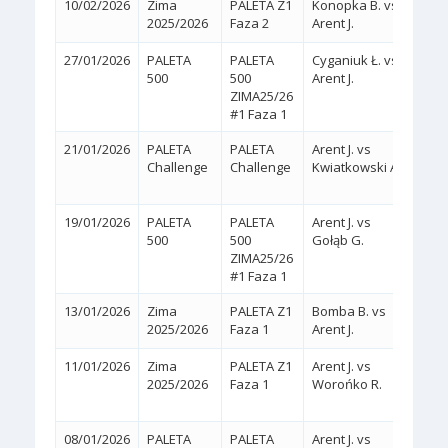
10/02/2026
Zima
PALETA Z1
Konopka B. vs
2:0
(
2025/2026
Faza 2
Arent J.
27/01/2026
PALETA
PALETA
Cyganiuk Ł. vs
2:0
500
500
Arent J.
(WA
ZIMA25/26
#1 Faza 1
21/01/2026
PALETA
PALETA
Arent J. vs
2:1
Challenge
Challenge
Kwiatkowski A.
(6/2,
19/01/2026
PALETA
PALETA
Arent J. vs
2:0
(
500
500
Gołąb G.
ZIMA25/26
#1 Faza 1
13/01/2026
Zima
PALETA Z1
Bomba B. vs
2:0
(
2025/2026
Faza 1
Arent J.
11/01/2026
Zima
PALETA Z1
Arent J. vs
2:1
2025/2026
Faza 1
Worońko R.
(6/1,
08/01/2026
PALETA
PALETA
Arent J. vs
2:1