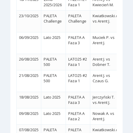
2025/2026
Faza 1
Kwiecień M.
23/10/2025
PALETA
PALETA
Kwiatkowski A.
2:1
Challenge
Challenge
vs Arent J.
(6/4,
06/09/2025
Lato 2025
PALETA A
Muciek P. vs
2:1
Faza 3
Arent J.
(7/6,
26/08/2025
PALETA
LATO25 #2
Arent J. vs
2:0
(
500
Faza 1
Dobner T.
21/08/2025
PALETA
LATO25 #2
Arent J. vs
2:1
500
Faza 1
Czaus G.
(3/6,
KREC
18/08/2025
Lato 2025
PALETA A
Jerczyński T.
2:0
(
Faza 3
vs Arent J.
09/08/2025
Lato 2025
PALETA A
Nowak A. vs
2:0
(
Faza 2
Arent J.
07/08/2025
PALETA
PALETA
Kwiatkowski A.
2:0
(