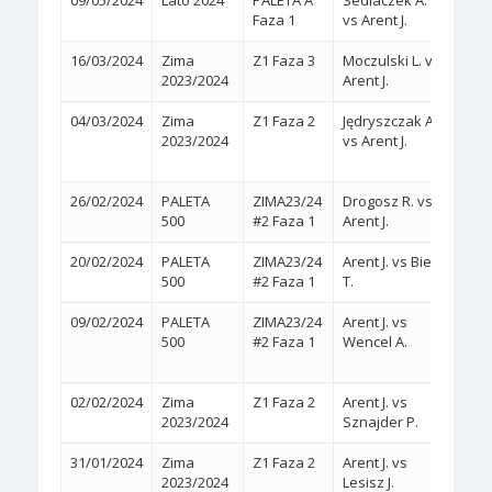
09/05/2024
Lato 2024
PALETA A
Sedlaczek A.
2:0
(
Faza 1
vs Arent J.
16/03/2024
Zima
Z1 Faza 3
Moczulski L. vs
2:0
(
2023/2024
Arent J.
04/03/2024
Zima
Z1 Faza 2
Jędryszczak A.
2:1
2023/2024
vs Arent J.
(6/4,
26/02/2024
PALETA
ZIMA23/24
Drogosz R. vs
2:0
(
500
#2 Faza 1
Arent J.
20/02/2024
PALETA
ZIMA23/24
Arent J. vs Bień
2:0
(
500
#2 Faza 1
T.
09/02/2024
PALETA
ZIMA23/24
Arent J. vs
2:1
500
#2 Faza 1
Wencel A.
(5/7,
02/02/2024
Zima
Z1 Faza 2
Arent J. vs
2:0
(
2023/2024
Sznajder P.
31/01/2024
Zima
Z1 Faza 2
Arent J. vs
2:0
(
2023/2024
Lesisz J.
KREC