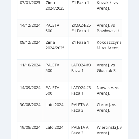
07/01/2025
Zima
Z1 Faza 1
Kozak Ł. vs
2:1
2024/2025
Arent J.
(5/7,
14/12/2024
PALETA
ZIMA24/25
Arent J. vs
2:0
(
500
#1 Faza 1
Pawłowski Ł.
08/12/2024
Zima
Z1 Faza 1
Kokoszczyński
2:1
2024/2025
M. vs Arent J.
(7/6,
11/10/2024
PALETA
LATO24 #3
Arent J. vs
2:0
500
Faza 1
Głuszak S.
(WA
14/09/2024
PALETA
LATO24 #3
Nowak A. vs
2:0
(
500
Faza 1
Arent J.
30/08/2024
Lato 2024
PALETA A
Chroń J. vs
2:1
Faza 3
Arent J.
(4/6,
19/08/2024
Lato 2024
PALETA A
Wierciński J. vs
2:0
(
Faza 3
Arent J.