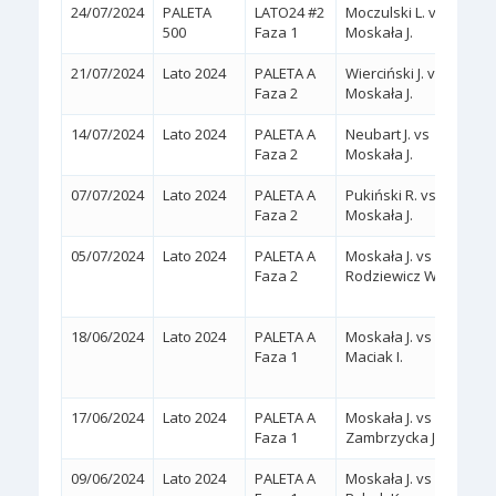
24/07/2024
PALETA
LATO24 #2
Moczulski L. vs
2:0
(
500
Faza 1
Moskała J.
21/07/2024
Lato 2024
PALETA A
Wierciński J. vs
2:0
(
Faza 2
Moskała J.
14/07/2024
Lato 2024
PALETA A
Neubart J. vs
2:0
(
Faza 2
Moskała J.
07/07/2024
Lato 2024
PALETA A
Pukiński R. vs
2:0
(
Faza 2
Moskała J.
05/07/2024
Lato 2024
PALETA A
Moskała J. vs
2:1
Faza 2
Rodziewicz W.
(4/6,
18/06/2024
Lato 2024
PALETA A
Moskała J. vs
2:0
Faza 1
Maciak I.
(WA
17/06/2024
Lato 2024
PALETA A
Moskała J. vs
2:0
(
Faza 1
Zambrzycka J.
09/06/2024
Lato 2024
PALETA A
Moskała J. vs
2:0
(