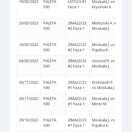
19/05/2023
PALETA
LATO23 #1
Moskała J. vs
2:0
500
Faza 1
Kryciński R.
(WA
20/02/2023
PALETA
ZIMA22/23
Michurski A. vs
2:1
500
#2 Faza 1
Moskała J.
(2/6,
10/02/2023
PALETA
ZIMA22/23
Moskała J. vs
2:0
(
500
#2 Faza 1
Piąstka K.
04/02/2023
PALETA
ZIMA22/23
Gruczoł R. vs
2:1
500
#2 Faza 1
Moskała J.
(2/6,
26/11/2022
PALETA
ZIMA22/23
Krotowski P.
2:0
(
500
#1 Faza 1
vs Moskała J.
20/11/2022
PALETA
ZIMA22/23
Moskała J. vs
2:1
500
#1 Faza 1
Minor M.
(4/6,
29/10/2022
PALETA
ZIMA22/23
Moskała J. vs
2:0
(
500
#1 Faza 1
Piąstka K.