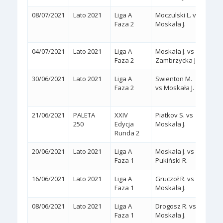
08/07/2021
Lato 2021
Liga A
Moczulski L. vs
2:1
Faza 2
Moskała J.
(6/4,
04/07/2021
Lato 2021
Liga A
Moskała J. vs
2:0
(
Faza 2
Zambrzycka J.
KREC
30/06/2021
Lato 2021
Liga A
Swienton M.
2:1
Faza 2
vs Moskała J.
(3/6,
21/06/2021
PALETA
XXIV
Piatkov S. vs
2:0
250
Edycja
Moskała J.
(WA
Runda 2
20/06/2021
Lato 2021
Liga A
Moskała J. vs
2:0
(
Faza 1
Pukiński R.
16/06/2021
Lato 2021
Liga A
Gruczoł R. vs
2:0
(
Faza 1
Moskała J.
08/06/2021
Lato 2021
Liga A
Drogosz R. vs
2:0
(
Faza 1
Moskała J.