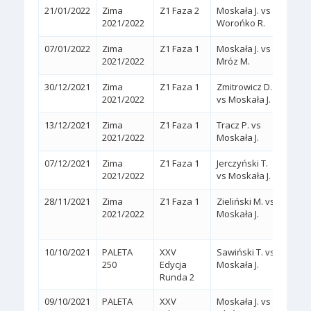
21/01/2022
Zima
Z1 Faza 2
Moskała J. vs
2:0
(
2021/2022
Worońko R.
07/01/2022
Zima
Z1 Faza 1
Moskała J. vs
2:0
(
2021/2022
Mróz M.
30/12/2021
Zima
Z1 Faza 1
Zmitrowicz D.
2:0
(
2021/2022
vs Moskała J.
13/12/2021
Zima
Z1 Faza 1
Tracz P. vs
2:0
(
2021/2022
Moskała J.
07/12/2021
Zima
Z1 Faza 1
Jerczyński T.
2:0
(
2021/2022
vs Moskała J.
28/11/2021
Zima
Z1 Faza 1
Zieliński M. vs
2:1
2021/2022
Moskała J.
(4/6,
10/10/2021
PALETA
XXV
Sawiński T. vs
2:0
(
250
Edycja
Moskała J.
Runda 2
09/10/2021
PALETA
XXV
Moskała J. vs
2:0