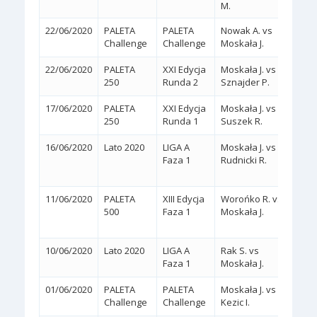
M.
22/06/2020
PALETA
PALETA
Nowak A. vs
2:0
(
Challenge
Challenge
Moskała J.
22/06/2020
PALETA
XXI Edycja
Moskała J. vs
2:0
(
250
Runda 2
Sznajder P.
17/06/2020
PALETA
XXI Edycja
Moskała J. vs
2:0
(
250
Runda 1
Suszek R.
16/06/2020
Lato 2020
LIGA A
Moskała J. vs
2:1
Faza 1
Rudnicki R.
(4/6,
11/06/2020
PALETA
XIII Edycja
Worońko R. vs
2:1
500
Faza 1
Moskała J.
(6/1,
10/06/2020
Lato 2020
LIGA A
Rak S. vs
2:0
(
Faza 1
Moskała J.
01/06/2020
PALETA
PALETA
Moskała J. vs
2:0
(
Challenge
Challenge
Kezic I.