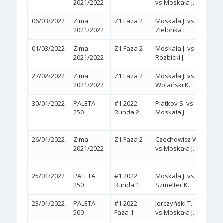
2021/2022
vs Moskała J.
06/03/2022
Zima
Z1 Faza 2
Moskała J. vs
2:0
(
2021/2022
Zielonka L.
01/03/2022
Zima
Z1 Faza 2
Moskała J. vs
2:0
(
2021/2022
Rozbicki J.
27/02/2022
Zima
Z1 Faza 2
Moskała J. vs
2:0
(
2021/2022
Wolański K.
30/01/2022
PALETA
#1 2022
Piatkov S. vs
2:1
250
Runda 2
Moskała J.
(5/7,
26/01/2022
Zima
Z1 Faza 2
Czechowicz W.
2:1
2021/2022
vs Moskała J.
(6/4,
25/01/2022
PALETA
#1 2022
Moskała J. vs
2:0
(
250
Runda 1
Szmelter K.
23/01/2022
PALETA
#1 2022
Jerczyński T.
2:0
(
500
Faza 1
vs Moskała J.