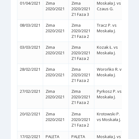
01/04/2021
Zima
Zima
Moskała J. vs
2:0
(
2020/2021
2020/2021
Czaus G.
Z1 Faza 3
08/03/2021
Zima
Zima
Tracz P. vs
2:0
(
2020/2021
2020/2021
Moskała J.
Z1 Faza 2
03/03/2021
Zima
Zima
Kozak Ł. vs
2:0
(
2020/2021
2020/2021
Moskała J.
Z1 Faza 2
28/02/2021
Zima
Zima
Worońko R. vs
2:0
(
2020/2021
2020/2021
Moskała J.
Z1 Faza 2
27/02/2021
Zima
Zima
Pyrkosz P. vs
2:1
2020/2021
2020/2021
Moskała J.
(3/6,
Z1 Faza 2
20/02/2021
Zima
Zima
Krotowski P.
2:1
2020/2021
2020/2021
vs Moskała J.
(6/1,
Z1 Faza 2
17/02/2021
PALETA
PALETA
Moskała J. vs
2:1