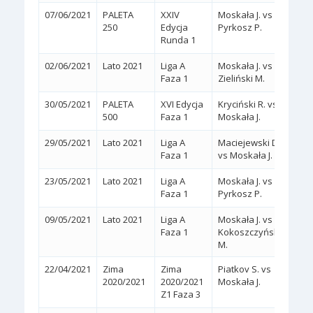
07/06/2021
PALETA
XXIV
Moskała J. vs
2:1
250
Edycja
Pyrkosz P.
(6/2,
Runda 1
02/06/2021
Lato 2021
Liga A
Moskała J. vs
2:0
(
Faza 1
Zieliński M.
30/05/2021
PALETA
XVI Edycja
Kryciński R. vs
2:0
(
500
Faza 1
Moskała J.
29/05/2021
Lato 2021
Liga A
Maciejewski D.
2:0
(
Faza 1
vs Moskała J.
23/05/2021
Lato 2021
Liga A
Moskała J. vs
2:0
(
Faza 1
Pyrkosz P.
09/05/2021
Lato 2021
Liga A
Moskała J. vs
2:0
(
Faza 1
Kokoszczyński
M.
22/04/2021
Zima
Zima
Piatkov S. vs
2:1
2020/2021
2020/2021
Moskała J.
(1/6,
Z1 Faza 3