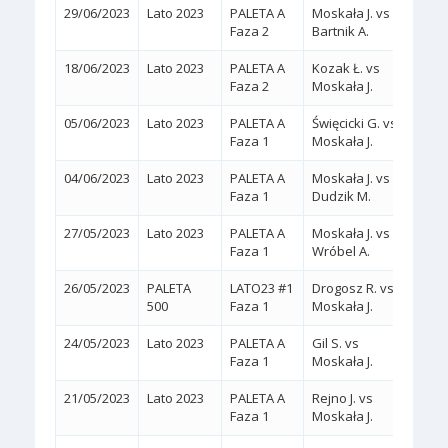
29/06/2023
Lato 2023
PALETA A
Moskała J. vs
2:0
(
Faza 2
Bartnik A.
18/06/2023
Lato 2023
PALETA A
Kozak Ł. vs
2:0
(
Faza 2
Moskała J.
05/06/2023
Lato 2023
PALETA A
Święcicki G. vs
2:0
(
Faza 1
Moskała J.
04/06/2023
Lato 2023
PALETA A
Moskała J. vs
2:0
(
Faza 1
Dudzik M.
27/05/2023
Lato 2023
PALETA A
Moskała J. vs
2:0
(
Faza 1
Wróbel A.
26/05/2023
PALETA
LATO23 #1
Drogosz R. vs
2:0
(
500
Faza 1
Moskała J.
24/05/2023
Lato 2023
PALETA A
Gil S. vs
2:0
(
Faza 1
Moskała J.
21/05/2023
Lato 2023
PALETA A
Rejno J. vs
2:0
(
Faza 1
Moskała J.