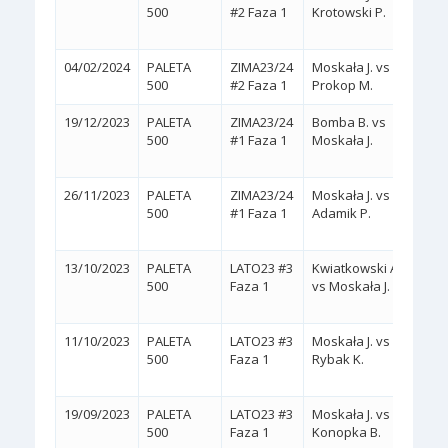
500
#2 Faza 1
Krotowski P.
(6/7,
04/02/2024
PALETA
ZIMA23/24
Moskała J. vs
2:0
(
500
#2 Faza 1
Prokop M.
19/12/2023
PALETA
ZIMA23/24
Bomba B. vs
2:0
500
#1 Faza 1
Moskała J.
(WA
26/11/2023
PALETA
ZIMA23/24
Moskała J. vs
2:1
500
#1 Faza 1
Adamik P.
(6/4,
13/10/2023
PALETA
LATO23 #3
Kwiatkowski A.
2:1
500
Faza 1
vs Moskała J.
(7/5,
11/10/2023
PALETA
LATO23 #3
Moskała J. vs
2:0
500
Faza 1
Rybak K.
(WA
19/09/2023
PALETA
LATO23 #3
Moskała J. vs
2:0
(
500
Faza 1
Konopka B.