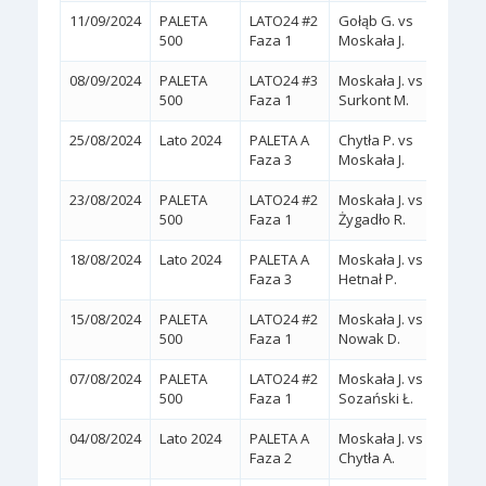
11/09/2024
PALETA
LATO24 #2
Gołąb G. vs
2:0
(
500
Faza 1
Moskała J.
08/09/2024
PALETA
LATO24 #3
Moskała J. vs
2:0
(
500
Faza 1
Surkont M.
25/08/2024
Lato 2024
PALETA A
Chytła P. vs
2:0
(
Faza 3
Moskała J.
23/08/2024
PALETA
LATO24 #2
Moskała J. vs
2:0
(
500
Faza 1
Żygadło R.
18/08/2024
Lato 2024
PALETA A
Moskała J. vs
2:0
(
Faza 3
Hetnał P.
15/08/2024
PALETA
LATO24 #2
Moskała J. vs
2:0
(
500
Faza 1
Nowak D.
07/08/2024
PALETA
LATO24 #2
Moskała J. vs
2:0
(
500
Faza 1
Sozański Ł.
04/08/2024
Lato 2024
PALETA A
Moskała J. vs
2:0
(
Faza 2
Chytła A.
KREC