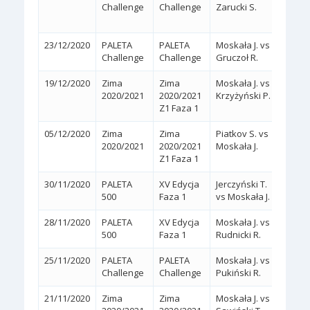
Challenge
Challenge
Zarucki S.
(5/7,
23/12/2020
PALETA
PALETA
Moskała J. vs
2:0
(
Challenge
Challenge
Gruczoł R.
19/12/2020
Zima
Zima
Moskała J. vs
2:1
2020/2021
2020/2021
Krzyżyński P.
(6/2,
Z1 Faza 1
05/12/2020
Zima
Zima
Piatkov S. vs
2:1
2020/2021
2020/2021
Moskała J.
(4/6,
Z1 Faza 1
30/11/2020
PALETA
XV Edycja
Jerczyński T.
2:0
(
500
Faza 1
vs Moskała J.
28/11/2020
PALETA
XV Edycja
Moskała J. vs
2:0
(
500
Faza 1
Rudnicki R.
25/11/2020
PALETA
PALETA
Moskała J. vs
2:0
(
Challenge
Challenge
Pukiński R.
21/11/2020
Zima
Zima
Moskała J. vs
2:1