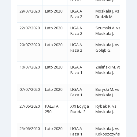
29/07/2020
Lato 2020
LIGA A
Moskała J. vs
2:0
(
Faza 2
Dudzik M.
22/07/2020
Lato 2020
LIGA A
Szumski A. vs
2:0
(
Faza 2
Moskała J.
20/07/2020
Lato 2020
LIGA A
Moskała J. vs
2:0
Faza 2
Gołąb G.
(WA
10/07/2020
Lato 2020
LIGA A
Zieliński M. vs
2:1
Faza 1
Moskała J.
(4/6,
07/07/2020
Lato 2020
LIGA A
Borycki M. vs
2:0
(
Faza 1
Moskała J.
27/06/2020
PALETA
XXI Edycja
Rybak R. vs
2:1
250
Runda 3
Moskała J.
(6/7,
25/06/2020
Lato 2020
LIGA A
Moskała J. vs
2:0
(
Faza 1
Kokoszczyński