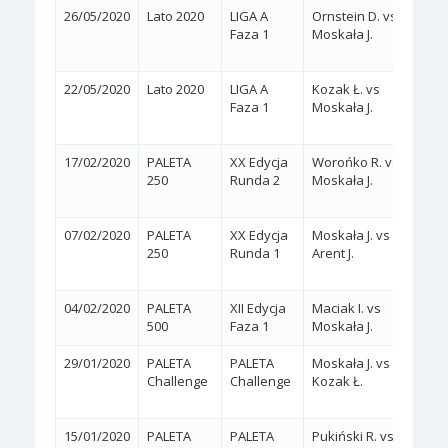
26/05/2020
Lato 2020
LIGA A
Ornstein D. vs
2:1
Faza 1
Moskała J.
(4/6,
22/05/2020
Lato 2020
LIGA A
Kozak Ł. vs
2:1
Faza 1
Moskała J.
(5/7,
17/02/2020
PALETA
XX Edycja
Worońko R. vs
2:1
250
Runda 2
Moskała J.
(6/4,
07/02/2020
PALETA
XX Edycja
Moskała J. vs
2:1
250
Runda 1
Arent J.
(3/6,
04/02/2020
PALETA
XII Edycja
Maciak I. vs
2:0
(
500
Faza 1
Moskała J.
29/01/2020
PALETA
PALETA
Moskała J. vs
2:1
Challenge
Challenge
Kozak Ł.
(1/6,
15/01/2020
PALETA
PALETA
Pukiński R. vs
2:1