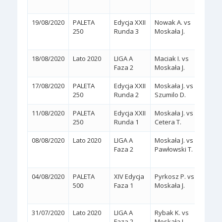
19/08/2020
PALETA
Edycja XXII
Nowak A. vs
2:1
250
Runda 3
Moskała J.
(7/5,
18/08/2020
Lato 2020
LIGA A
Maciak I. vs
2:0
(
Faza 2
Moskała J.
17/08/2020
PALETA
Edycja XXII
Moskała J. vs
2:0
(
250
Runda 2
Szumilo D.
11/08/2020
PALETA
Edycja XXII
Moskała J. vs
2:0
(
250
Runda 1
Cetera T.
KREC
08/08/2020
Lato 2020
LIGA A
Moskała J. vs
2:1
Faza 2
Pawłowski T.
(6/4,
04/08/2020
PALETA
XIV Edycja
Pyrkosz P. vs
2:1
500
Faza 1
Moskała J.
(4/6,
31/07/2020
Lato 2020
LIGA A
Rybak K. vs
2:0
(
Faza 2
Moskała J.