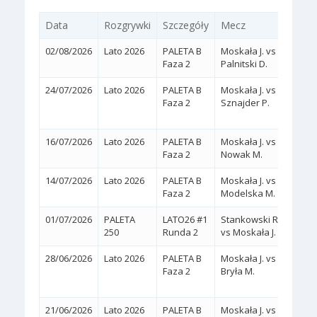
Data
Rozgrywki
Szczegóły
Mecz
Wyn
02/08/2026
Lato 2026
PALETA B
Moskała J. vs
2:0
(
Faza 2
Palnitski D.
24/07/2026
Lato 2026
PALETA B
Moskała J. vs
2:1
Faza 2
Sznajder P.
(6/2,
16/07/2026
Lato 2026
PALETA B
Moskała J. vs
2:0
(
Faza 2
Nowak M.
14/07/2026
Lato 2026
PALETA B
Moskała J. vs
2:0
(
Faza 2
Modelska M.
01/07/2026
PALETA
LATO26 #1
Stankowski R.
2:0
(
250
Runda 2
vs Moskała J.
28/06/2026
Lato 2026
PALETA B
Moskała J. vs
2:1
Faza 2
Bryła M.
(7/6,
21/06/2026
Lato 2026
PALETA B
Moskała J. vs
2:1