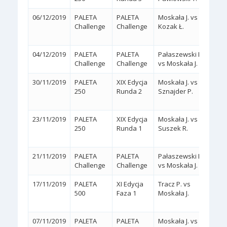
06/12/2019
PALETA
PALETA
Moskała J. vs
2:1
Challenge
Challenge
Kozak Ł.
(6/1,
04/12/2019
PALETA
PALETA
Pałaszewski P.
2:0
(
Challenge
Challenge
vs Moskała J.
30/11/2019
PALETA
XIX Edycja
Moskała J. vs
2:1
250
Runda 2
Sznajder P.
(3/6,
23/11/2019
PALETA
XIX Edycja
Moskała J. vs
2:1
250
Runda 1
Suszek R.
(6/3,
21/11/2019
PALETA
PALETA
Pałaszewski P.
2:0
(
Challenge
Challenge
vs Moskała J.
17/11/2019
PALETA
XI Edycja
Tracz P. vs
2:1
500
Faza 1
Moskała J.
(4/6,
07/11/2019
PALETA
PALETA
Moskała J. vs
2:0
(