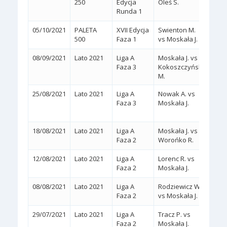
250
Edycja
Oleś S.
(WA
Runda 1
05/10/2021
PALETA
XVII Edycja
Swienton M.
2:0
(
500
Faza 1
vs Moskała J.
08/09/2021
Lato 2021
Liga A
Moskała J. vs
2:0
(
Faza 3
Kokoszczyński
M.
25/08/2021
Lato 2021
Liga A
Nowak A. vs
2:1
Faza 3
Moskała J.
(6/1,
18/08/2021
Lato 2021
Liga A
Moskała J. vs
2:0
(
Faza 2
Worońko R.
12/08/2021
Lato 2021
Liga A
Lorenc R. vs
2:0
(
Faza 2
Moskała J.
08/08/2021
Lato 2021
Liga A
Rodziewicz W.
2:0
(
Faza 2
vs Moskała J.
29/07/2021
Lato 2021
Liga A
Tracz P. vs
2:0
(
Faza 2
Moskała J.