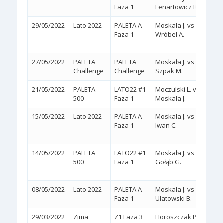
Faza 1
Lenartowicz B.
29/05/2022
Lato 2022
PALETA A
Moskała J. vs
2:1
Faza 1
Wróbel A.
(7/5,
27/05/2022
PALETA
PALETA
Moskała J. vs
2:0
(
Challenge
Challenge
Szpak M.
21/05/2022
PALETA
LATO22 #1
Moczulski L. vs
2:0
(
500
Faza 1
Moskała J.
15/05/2022
Lato 2022
PALETA A
Moskała J. vs
2:1
Faza 1
Iwan C.
(6/1,
14/05/2022
PALETA
LATO22 #1
Moskała J. vs
2:1
500
Faza 1
Gołąb G.
(6/3,
08/05/2022
Lato 2022
PALETA A
Moskała J. vs
2:0
(
Faza 1
Ulatowski B.
29/03/2022
Zima
Z1 Faza 3
Horoszczak P.
2:0
(