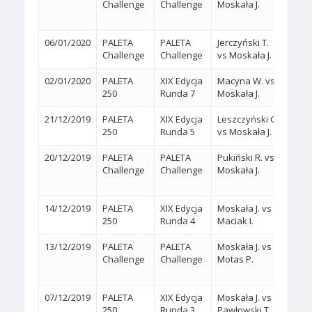
Challenge
Challenge
Moskała J.
(6/2,
06/01/2020
PALETA
PALETA
Jerczyński T.
2:0
(
Challenge
Challenge
vs Moskała J.
02/01/2020
PALETA
XIX Edycja
Macyna W. vs
2:0
(
250
Runda 7
Moskała J.
21/12/2019
PALETA
XIX Edycja
Leszczyński G.
2:0
(
250
Runda 5
vs Moskała J.
20/12/2019
PALETA
PALETA
Pukiński R. vs
2:1
Challenge
Challenge
Moskała J.
(2/6,
14/12/2019
PALETA
XIX Edycja
Moskała J. vs
2:0
(
250
Runda 4
Maciak I.
13/12/2019
PALETA
PALETA
Moskała J. vs
2:1
Challenge
Challenge
Motas P.
(4/6,
07/12/2019
PALETA
XIX Edycja
Moskała J. vs
2:0
(
250
Runda 3
Pawłowski T.