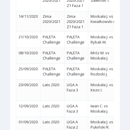
2020/2021
2020/2021
Sawiński T.
(6/2,
Z1 Faza 1
14/11/2020
Zima
Zima
Moskała J. vs
2:0
(
2020/2021
2020/2021
Kwiatkowski A.
Z1 Faza 1
21/10/2020
PALETA
PALETA
Moskała J. vs
2:0
(
Challenge
Challenge
Rybak M.
08/10/2020
PALETA
PALETA
Mróz M. vs
2:0
(
Challenge
Challenge
Moskała J.
25/09/2020
PALETA
PALETA
Moskała J. vs
2:0
(
Challenge
Challenge
Rozbicki J.
20/09/2020
Lato 2020
LIGA A
Moskała J. vs
2:1
Faza 3
Kezic I.
(6/3,
12/09/2020
Lato 2020
LIGA A
Iwan C. vs
2:0
(
Faza 3
Moskała J.
KREC
01/09/2020
Lato 2020
LIGA A
Moskała J. vs
2:0
Faza 2
Pukiński R.
(WA