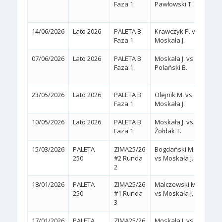
Faza 1
Pawłowski T.
(6/3,
14/06/2026
Lato 2026
PALETA B
Krawczyk P. vs
2:0
(
Faza 1
Moskała J.
07/06/2026
Lato 2026
PALETA B
Moskała J. vs
2:1
Faza 1
Polański B.
(7/5,
23/05/2026
Lato 2026
PALETA B
Olejnik M. vs
2:0
(
Faza 1
Moskała J.
10/05/2026
Lato 2026
PALETA B
Moskała J. vs
2:0
(
Faza 1
Żołdak T.
15/03/2026
PALETA
ZIMA25/26
Bogdański M.
2:0
(
250
#2 Runda
vs Moskała J.
2
18/01/2026
PALETA
ZIMA25/26
Malczewski M.
2:1
250
#1 Runda
vs Moskała J.
(5/7,
3
17/01/2026
PALETA
ZIMA25/26
Moskała J. vs
2:0
(