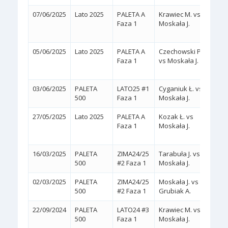
07/06/2025
Lato 2025
PALETA A
Krawiec M. vs
2:0
Faza 1
Moskała J.
(WA
05/06/2025
Lato 2025
PALETA A
Czechowski P.
2:1
Faza 1
vs Moskała J.
(3/6,
03/06/2025
PALETA
LATO25 #1
Cyganiuk Ł. vs
2:0
(
500
Faza 1
Moskała J.
27/05/2025
Lato 2025
PALETA A
Kozak Ł. vs
2:1
Faza 1
Moskała J.
(6/2,
16/03/2025
PALETA
ZIMA24/25
Tarabuła J. vs
2:0
(
500
#2 Faza 1
Moskała J.
02/03/2025
PALETA
ZIMA24/25
Moskała J. vs
2:0
(
500
#2 Faza 1
Grubiak A.
22/09/2024
PALETA
LATO24 #3
Krawiec M. vs
2:0
(
500
Faza 1
Moskała J.