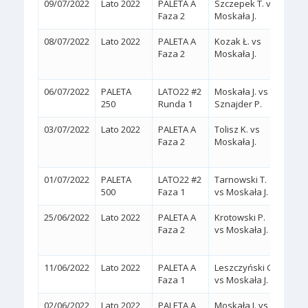
09/07/2022
Lato 2022
PALETA A
Szczepek T. vs
2:0
(
Faza 2
Moskała J.
08/07/2022
Lato 2022
PALETA A
Kozak Ł. vs
2:1
Faza 2
Moskała J.
(6/4,
06/07/2022
PALETA
LATO22 #2
Moskała J. vs
2:0
(
250
Runda 1
Sznajder P.
03/07/2022
Lato 2022
PALETA A
Tolisz K. vs
2:1
Faza 2
Moskała J.
(5/7,
01/07/2022
PALETA
LATO22 #2
Tarnowski T.
2:0
(
500
Faza 1
vs Moskała J.
25/06/2022
Lato 2022
PALETA A
Krotowski P.
2:1
Faza 2
vs Moskała J.
(1/6,
11/06/2022
Lato 2022
PALETA A
Leszczyński G.
2:0
(
Faza 1
vs Moskała J.
02/06/2022
Lato 2022
PALETA A
Moskała J. vs
2:0
(