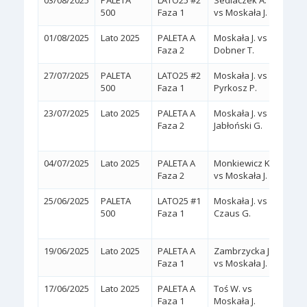
03/08/2025
PALETA
LATO25 #2
Sedlaczek A.
2:0
(
500
Faza 1
vs Moskała J.
01/08/2025
Lato 2025
PALETA A
Moskała J. vs
2:0
(
Faza 2
Dobner T.
27/07/2025
PALETA
LATO25 #2
Moskała J. vs
2:0
(
500
Faza 1
Pyrkosz P.
23/07/2025
Lato 2025
PALETA A
Moskała J. vs
2:0
Faza 2
Jabłoński G.
(WA
04/07/2025
Lato 2025
PALETA A
Monkiewicz K.
2:0
(
Faza 2
vs Moskała J.
25/06/2025
PALETA
LATO25 #1
Moskała J. vs
2:1
500
Faza 1
Czaus G.
(6/4,
19/06/2025
Lato 2025
PALETA A
Zambrzycka J.
2:0
(
Faza 1
vs Moskała J.
17/06/2025
Lato 2025
PALETA A
Toś W. vs
2:0
(
Faza 1
Moskała J.