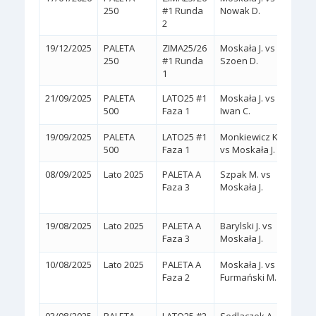
250
#1 Runda
Nowak D.
2
19/12/2025
PALETA
ZIMA25/26
Moskała J. vs
2:0
(
250
#1 Runda
Szoen D.
1
21/09/2025
PALETA
LATO25 #1
Moskała J. vs
2:0
(
500
Faza 1
Iwan C.
19/09/2025
PALETA
LATO25 #1
Monkiewicz K.
500
Faza 1
vs Moskała J.
08/09/2025
Lato 2025
PALETA A
Szpak M. vs
2:1
Faza 3
Moskała J.
(6/2,
19/08/2025
Lato 2025
PALETA A
Barylski J. vs
2:0
(
Faza 3
Moskała J.
10/08/2025
Lato 2025
PALETA A
Moskała J. vs
2:1
Faza 2
Furmański M.
(6/1,