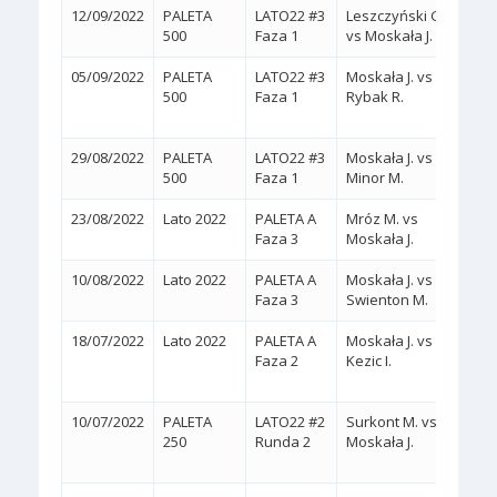
12/09/2022
PALETA
LATO22 #3
Leszczyński G.
2:0
(
500
Faza 1
vs Moskała J.
05/09/2022
PALETA
LATO22 #3
Moskała J. vs
2:1
500
Faza 1
Rybak R.
(3/6,
29/08/2022
PALETA
LATO22 #3
Moskała J. vs
2:0
(
500
Faza 1
Minor M.
23/08/2022
Lato 2022
PALETA A
Mróz M. vs
2:0
(
Faza 3
Moskała J.
10/08/2022
Lato 2022
PALETA A
Moskała J. vs
2:0
(
Faza 3
Swienton M.
18/07/2022
Lato 2022
PALETA A
Moskała J. vs
2:1
Faza 2
Kezic I.
(2/6,
10/07/2022
PALETA
LATO22 #2
Surkont M. vs
2:1
250
Runda 2
Moskała J.
(2/6,