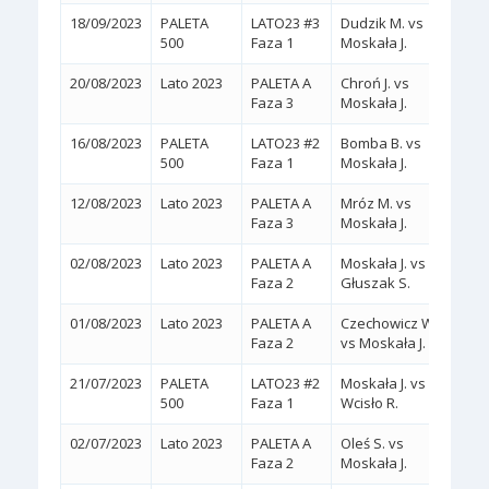
18/09/2023
PALETA
LATO23 #3
Dudzik M. vs
2:0
(
500
Faza 1
Moskała J.
20/08/2023
Lato 2023
PALETA A
Chroń J. vs
2:1
(
Faza 3
Moskała J.
KREC
16/08/2023
PALETA
LATO23 #2
Bomba B. vs
2:0
(
500
Faza 1
Moskała J.
12/08/2023
Lato 2023
PALETA A
Mróz M. vs
2:0
(
Faza 3
Moskała J.
02/08/2023
Lato 2023
PALETA A
Moskała J. vs
2:0
(
Faza 2
Głuszak S.
01/08/2023
Lato 2023
PALETA A
Czechowicz W.
2:0
(
Faza 2
vs Moskała J.
21/07/2023
PALETA
LATO23 #2
Moskała J. vs
2:0
(
500
Faza 1
Wcisło R.
02/07/2023
Lato 2023
PALETA A
Oleś S. vs
2:0
(
Faza 2
Moskała J.