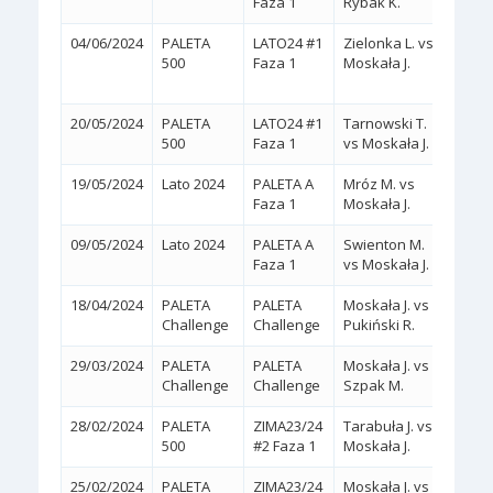
Faza 1
Rybak K.
04/06/2024
PALETA
LATO24 #1
Zielonka L. vs
2:1
500
Faza 1
Moskała J.
(4/6,
20/05/2024
PALETA
LATO24 #1
Tarnowski T.
2:0
(
500
Faza 1
vs Moskała J.
19/05/2024
Lato 2024
PALETA A
Mróz M. vs
2:0
(
Faza 1
Moskała J.
09/05/2024
Lato 2024
PALETA A
Swienton M.
2:0
(
Faza 1
vs Moskała J.
18/04/2024
PALETA
PALETA
Moskała J. vs
2:0
(
Challenge
Challenge
Pukiński R.
29/03/2024
PALETA
PALETA
Moskała J. vs
2:0
(
Challenge
Challenge
Szpak M.
28/02/2024
PALETA
ZIMA23/24
Tarabuła J. vs
2:0
(
500
#2 Faza 1
Moskała J.
25/02/2024
PALETA
ZIMA23/24
Moskała J. vs
2:1