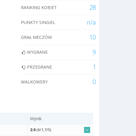
28
RANKING KOBIET
n/a
PUNKTY SINGIEL
10
GRAŁ MECZÓW
9
WYGRANE
1
PRZEGRANE
0
WALKOWERY
Wynik
2:0
(6/1,7/5)
W