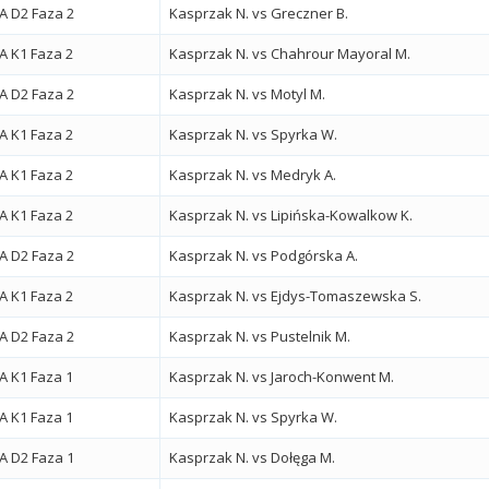
A D2 Faza 2
Kasprzak N. vs Greczner B.
A K1 Faza 2
Kasprzak N. vs Chahrour Mayoral M.
A D2 Faza 2
Kasprzak N. vs Motyl M.
A K1 Faza 2
Kasprzak N. vs Spyrka W.
A K1 Faza 2
Kasprzak N. vs Medryk A.
A K1 Faza 2
Kasprzak N. vs Lipińska-Kowalkow K.
A D2 Faza 2
Kasprzak N. vs Podgórska A.
A K1 Faza 2
Kasprzak N. vs Ejdys-Tomaszewska S.
A D2 Faza 2
Kasprzak N. vs Pustelnik M.
A K1 Faza 1
Kasprzak N. vs Jaroch-Konwent M.
A K1 Faza 1
Kasprzak N. vs Spyrka W.
A D2 Faza 1
Kasprzak N. vs Dołęga M.