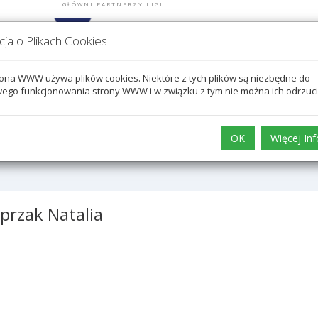
GŁÓWNI PARTNERZY LIGI
cja o Plikach Cookies
ona WWW używa plików cookies. Niektóre z tych plików są niezbędne do
Ranking
Stowarzyszenie
Partnerzy
Dołącz d
ego funkcjonowania strony WWW i w związku z tym nie można ich odrzuci
OK
Więcej Inf
przak Natalia